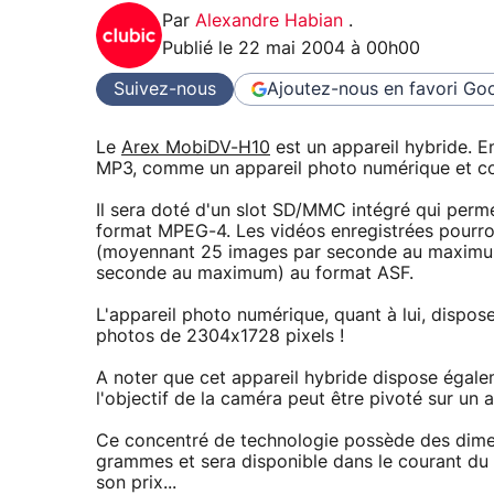
Par
Alexandre Habian
.
Publié le
22 mai 2004 à 00h00
Suivez-nous
Ajoutez-nous en favori
Goo
Le
Arex MobiDV-H10
est un appareil hybride. E
MP3, comme un appareil photo numérique et 
Il sera doté d'un slot SD/MMC intégré qui perme
format MPEG-4. Les vidéos enregistrées pourro
(moyennant 25 images par seconde au maximum)
seconde au maximum) au format ASF.
L'appareil photo numérique, quant à lui, disp
photos de 2304x1728 pixels !
A noter que cet appareil hybride dispose égale
l'objectif de la caméra peut être pivoté sur un
Ce concentré de technologie possède des dim
grammes et sera disponible dans le courant du m
son prix...