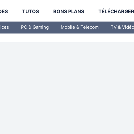
DES
TUTOS
BONS PLANS
TÉLÉCHARGE
vices
PC & Gaming
Mobile & Telecom
TV & Vidé