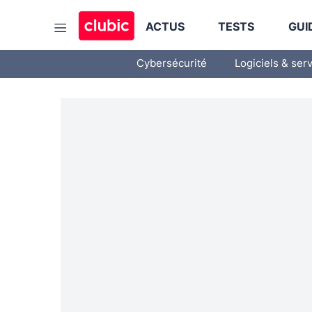
ACTUS
TESTS
GUI
Cybersécurité
Logiciels & ser