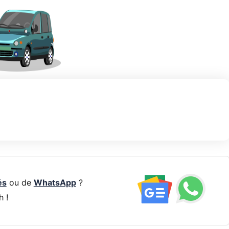
és
ou de
WhatsApp
?
h !