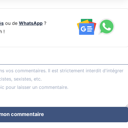
és
ou de
WhatsApp
?
h !
 mon commentaire