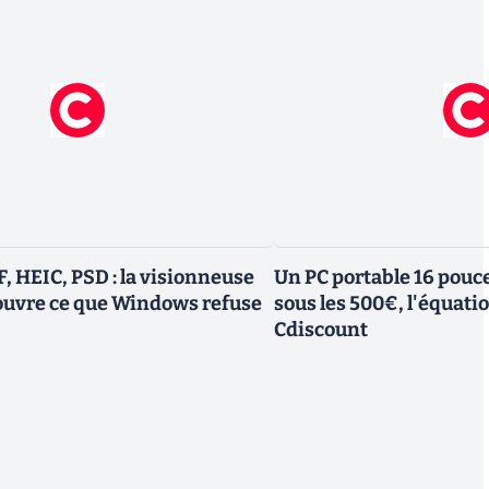
, HEIC, PSD : la visionneuse
Un PC portable 16 pouc
 ouvre ce que Windows refuse
sous les 500€, l'équati
Cdiscount