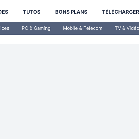
DES
TUTOS
BONS PLANS
TÉLÉCHARGE
vices
PC & Gaming
Mobile & Telecom
TV & Vidé