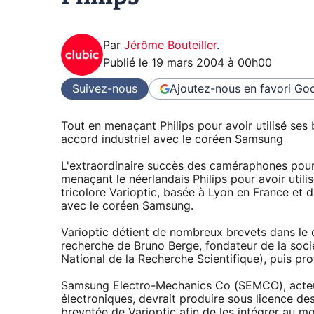
Par
Jérôme Bouteiller
.
Publié le
19 mars 2004 à 00h00
Suivez-nous
Ajoutez-nous en favori
Goo
Tout en menaçant Philips pour avoir utilisé ses 
accord industriel avec le coréen Samsung
L'extraordinaire succès des caméraphones pourra
menaçant le néerlandais Philips pour avoir utilis
tricolore Varioptic, basée à Lyon en France et d
avec le coréen Samsung.
Varioptic détient de nombreux brevets dans le 
recherche de Bruno Berge, fondateur de la soci
National de la Recherche Scientifique), puis pr
Samsung Electro-Mechanics Co (SEMCO), acteu
électroniques, devrait produire sous licence des
brevetée de Varioptic afin de les intégrer au