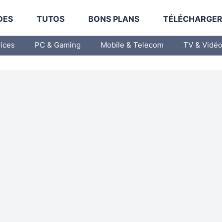
DES
TUTOS
BONS PLANS
TÉLÉCHARGE
vices
PC & Gaming
Mobile & Telecom
TV & Vidé