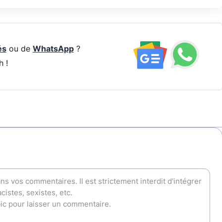
és
ou de
WhatsApp
?
h !