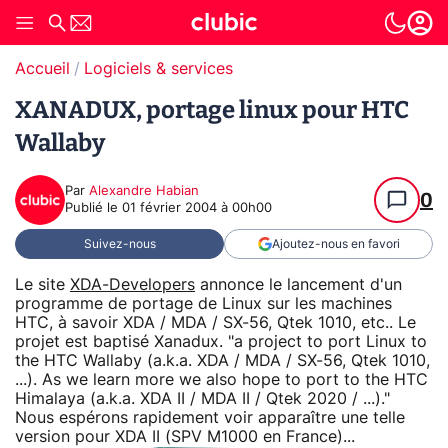
Accueil
Logiciels & services
XANADUX, portage linux pour HTC
Wallaby
Par
Alexandre Habian
0
Publié le
01 février 2004 à 00h00
Suivez-nous
Ajoutez-nous en favori
Le site
XDA-Developers
annonce le lancement d'un
programme de portage de Linux sur les machines
HTC, à savoir XDA / MDA / SX-56, Qtek 1010, etc.. Le
projet est baptisé Xanadux. "a project to port Linux to
the HTC Wallaby (a.k.a. XDA / MDA / SX-56, Qtek 1010,
...). As we learn more we also hope to port to the HTC
Himalaya (a.k.a. XDA II / MDA II / Qtek 2020 / ...)."
Nous espérons rapidement voir apparaître une telle
version pour XDA II (SPV M1000 en France)...