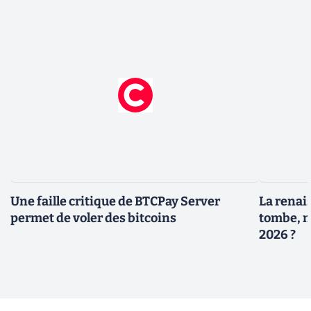
Une faille critique de BTCPay Server
La renais
permet de voler des bitcoins
tombe, m
2026 ?