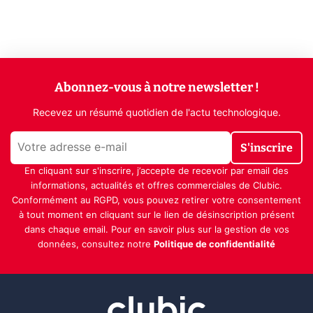
Abonnez-vous à notre newsletter !
Recevez un résumé quotidien de l'actu technologique.
S'inscrire
En cliquant sur s'inscrire, j’accepte de recevoir par email des
informations, actualités et offres commerciales de Clubic.
Conformément au RGPD, vous pouvez retirer votre consentement
à tout moment en cliquant sur le lien de désinscription présent
dans chaque email. Pour en savoir plus sur la gestion de vos
données, consultez notre
Politique de confidentialité