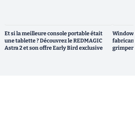
Et si la meilleure console portable était
Windows 
une tablette ? Découvrez le REDMAGIC
fabricant
Astra 2 et son offre Early Bird exclusive
grimper