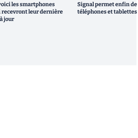
 voici les smartphones
Signal permet enfin de 
recevront leur dernière
téléphones et tablettes
à jour
S'inscrire
 de recevoir par email des informations, actualités et
nformément au RGPD, vous pouvez retirer votre