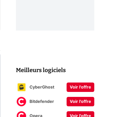
Meilleurs logiciels
CyberGhost
Voir l'offre
Bitdefender
Voir l'offre
Opera
Voir l'offre