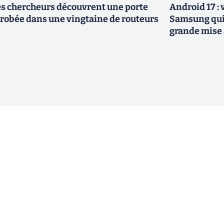
s chercheurs découvrent une porte
Android 17 :
robée dans une vingtaine de routeurs
Samsung qui 
grande mise 
ewsletter !
En cliquant sur s'inscrire, j’accepte
offres commerciales de Clubic. Co