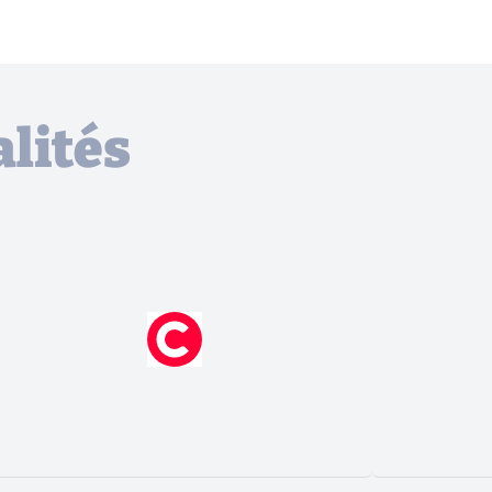
lités