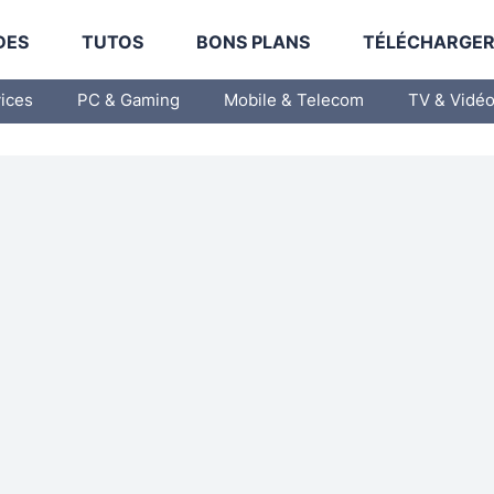
DES
TUTOS
BONS PLANS
TÉLÉCHARGE
vices
PC & Gaming
Mobile & Telecom
TV & Vidé