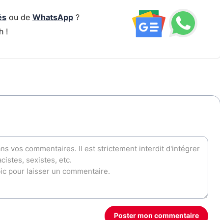
és
ou de
WhatsApp
?
h !
Poster mon commentaire