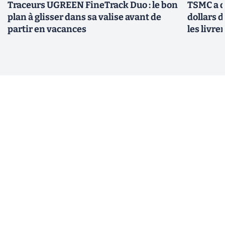
Traceurs UGREEN FineTrack Duo : le bon
TSMC a d
plan à glisser dans sa valise avant de
dollars 
partir en vacances
les livre