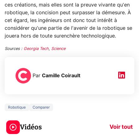
ces créations, mais elles sont la preuve vivante qu'en
robotique, la concision peut surpasser la démesure. À
cet égard, les ingénieurs ont donc tout intérêt à
considérer qu'une partie de l'avenir de la robotique se
jouera hors de toute surenchère technologique.
Sources :
Georgia Tech
,
Science
Par
Camille Coirault
Robotique
Comparer
3 écrans en 1 pour
5 générations
319€ ? Voici L'AOC
jeux dans la
Vidéos
CQ32G4ZA !
prochaine Xbo
Voir tout