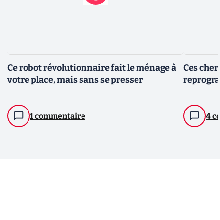
Ce robot révolutionnaire fait le ménage à
Ces cher
votre place, mais sans se presser
reprogra
1 commentaire
4 c