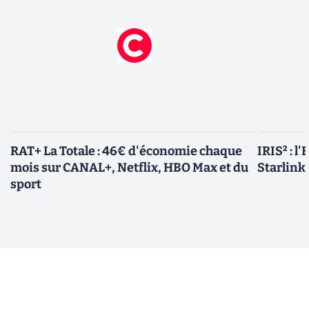
RAT+ La Totale : 46€ d'économie chaque
IRIS² : l
mois sur CANAL+, Netflix, HBO Max et du
Starlink,
sport