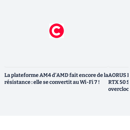
La plateforme AM4 d'AMD fait encore de la
AORUS In
résistance : elle se convertit au Wi-Fi 7 !
RTX 50 S
overcloc