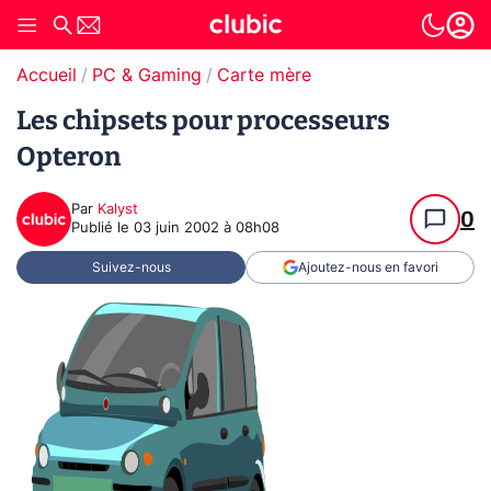
Accueil
PC & Gaming
Carte mère
Les chipsets pour processeurs
Opteron
Par
Kalyst
0
Publié le
03 juin 2002 à 08h08
Suivez-nous
Ajoutez-nous en favori