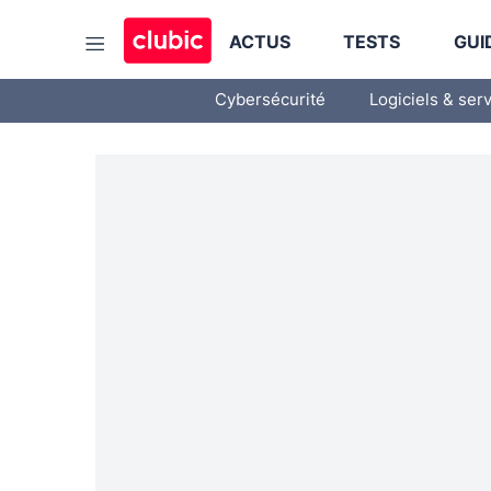
ACTUS
TESTS
GUI
Cybersécurité
Logiciels & ser