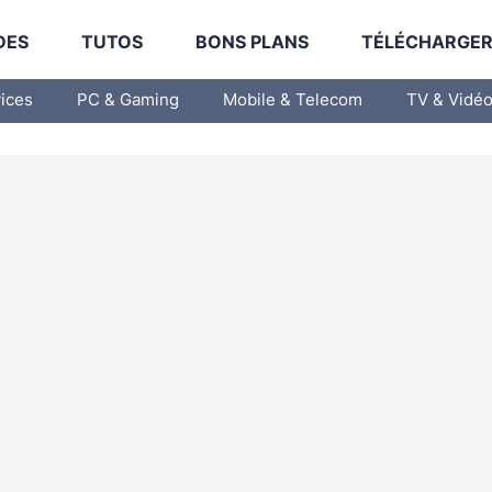
DES
TUTOS
BONS PLANS
TÉLÉCHARGE
vices
PC & Gaming
Mobile & Telecom
TV & Vidé