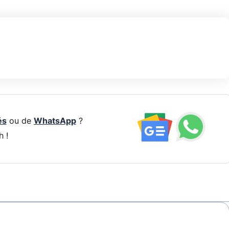
és
ou de
WhatsApp
?
h !