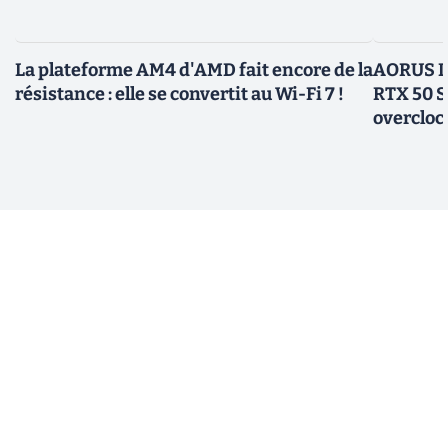
La plateforme AM4 d'AMD fait encore de la
AORUS In
résistance : elle se convertit au Wi-Fi 7 !
RTX 50 S
overcloc