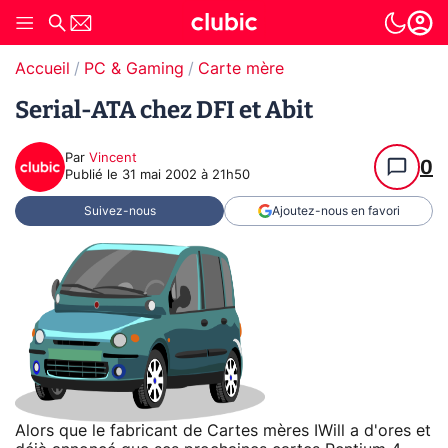
Accueil
PC & Gaming
Carte mère
Serial-ATA chez DFI et Abit
Par
Vincent
0
Publié le
31 mai 2002 à 21h50
Suivez-nous
Ajoutez-nous en favori
Alors que le fabricant de Cartes mères IWill a d'ores et