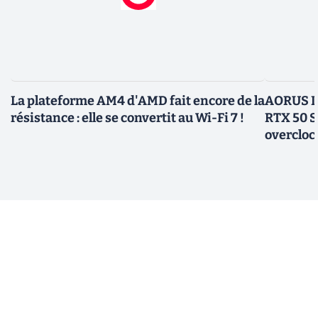
La plateforme AM4 d'AMD fait encore de la
AORUS In
résistance : elle se convertit au Wi-Fi 7 !
RTX 50 S
overcloc