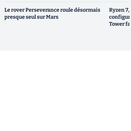
Le rover Perseverance roule désormais
Ryzen 7,
presque seul sur Mars
configur
Tower fai