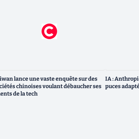
iwan lance une vaste enquête sur des
IA : Anthrop
ciétés chinoises voulant débaucher ses
puces adapté
lents de la tech