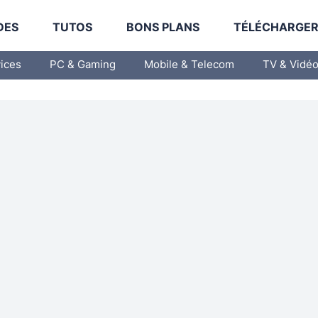
DES
TUTOS
BONS PLANS
TÉLÉCHARGE
vices
PC & Gaming
Mobile & Telecom
TV & Vidé