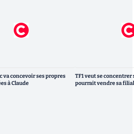
ic va concevoir ses propres
TF1 veut se concentrer 
es à Claude
pourrait vendre sa fili