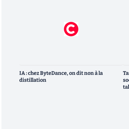
IA : chez ByteDance, on dit non à la
Ta
distillation
so
ta