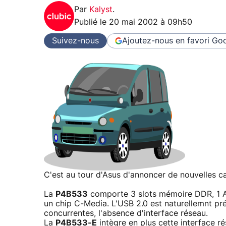
Par
Kalyst
.
Publié le
20 mai 2002 à 09h50
Suivez-nous
Ajoutez-nous en favori
Goo
C'est au tour d'Asus d'annoncer de nouvelles c
La
P4B533
comporte 3 slots mémoire DDR, 1 AG
un chip C-Media. L'USB 2.0 est naturellemnt pré
concurrentes, l'absence d'interface réseau.
La
P4B533-E
intègre en plus cette interface 