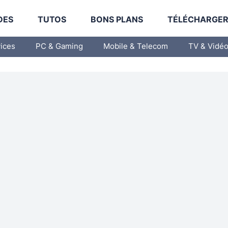
DES
TUTOS
BONS PLANS
TÉLÉCHARGE
vices
PC & Gaming
Mobile & Telecom
TV & Vidé