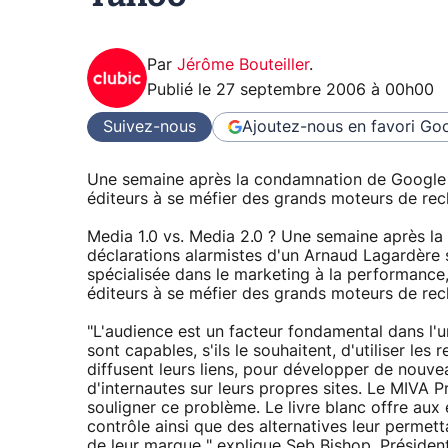
Par
Jérôme Bouteiller
.
Publié le
27 septembre 2006 à 00h00
Suivez-nous
Ajoutez-nous en favori
Goo
Une semaine après la condamnation de Google en
éditeurs à se méfier des grands moteurs de re
Media 1.0 vs. Media 2.0 ? Une semaine après l
déclarations alarmistes d'un Arnaud Lagardère s
spécialisée dans le marketing à la performance, 
éditeurs à se méfier des grands moteurs de rec
"L'audience est un facteur fondamental dans l'un
sont capables, s'ils le souhaitent, d'utiliser le
diffusent leurs liens, pour développer de nouvea
d'internautes sur leurs propres sites. Le MIVA P
souligner ce problème. Le livre blanc offre aux 
contrôle ainsi que des alternatives leur permett
de leur marque " explique Seb Bishop, Présiden