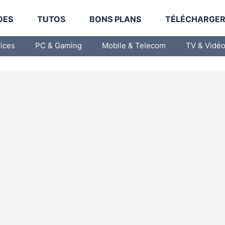
DES
TUTOS
BONS PLANS
TÉLÉCHARGE
vices
PC & Gaming
Mobile & Telecom
TV & Vidé