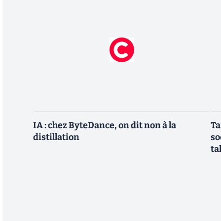
IA : chez ByteDance, on dit non à la
Ta
distillation
so
ta