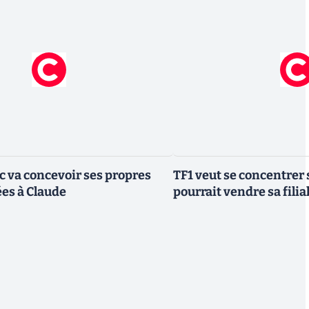
ic va concevoir ses propres
TF1 veut se concentrer 
es à Claude
pourrait vendre sa fili