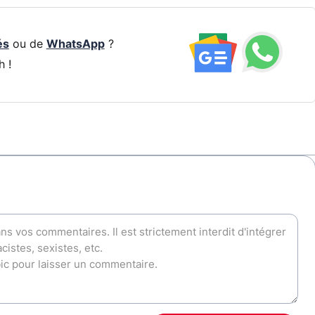
és
ou de
WhatsApp
?
h !