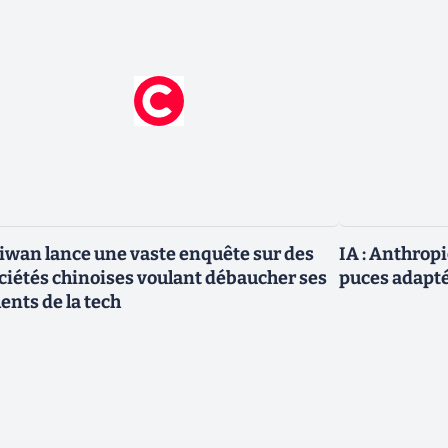
iwan lance une vaste enquête sur des
IA : Anthrop
ciétés chinoises voulant débaucher ses
puces adapté
lents de la tech