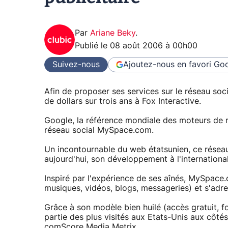
Par
Ariane Beky
.
Publié le
08 août 2006 à 00h00
Suivez-nous
Ajoutez-nous en favori
Goo
Afin de proposer ses services sur le réseau so
de dollars sur trois ans à Fox Interactive.
Google, la référence mondiale des moteurs de r
réseau social MySpace.com.
Un incontournable du web étatsunien, ce résea
aujourd'hui, son développement à l'internatio
Inspiré par l'expérience de ses aînés, MySpace
musiques, vidéos, blogs, messageries) et s'adres
Grâce à son modèle bien huilé (accès gratuit, fon
partie des plus visités aux Etats-Unis aux côté
comScore Media Metrix.