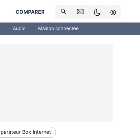
R
COMPARER
o
Audio
Maison connectée
arateur Box Internet