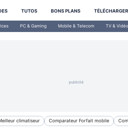
DES
TUTOS
BONS PLANS
TÉLÉCHARGE
vices
PC & Gaming
Mobile & Telecom
TV & Vidé
Meilleur climatiseur
Comparateur Forfait mobile
Comp