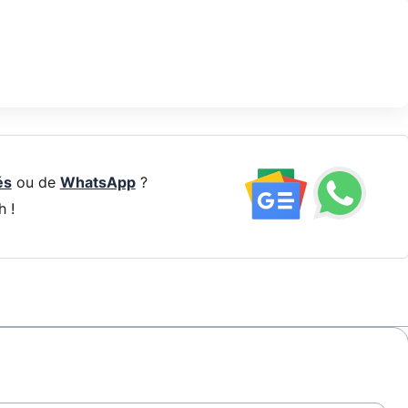
és
ou de
WhatsApp
?
h !