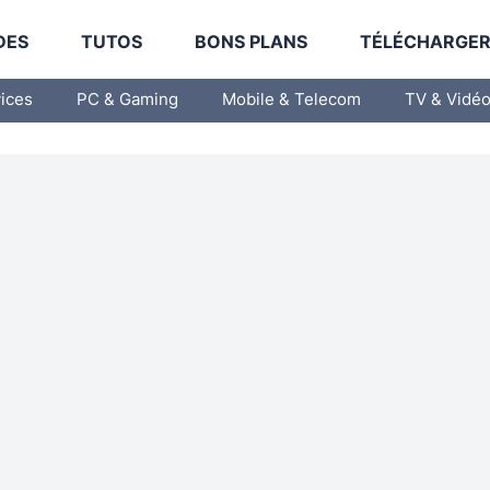
DES
TUTOS
BONS PLANS
TÉLÉCHARGE
vices
PC & Gaming
Mobile & Telecom
TV & Vidé