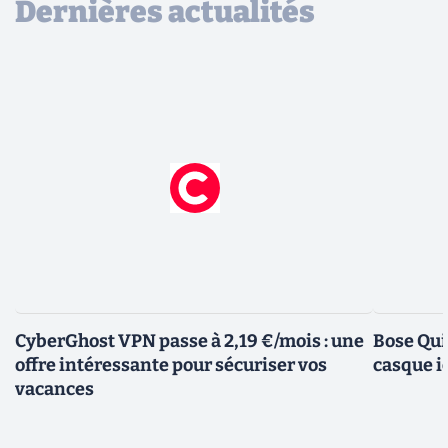
Dernières actualités
CyberGhost VPN passe à 2,19 €/mois : une
Bose Qui
offre intéressante pour sécuriser vos
casque i
vacances