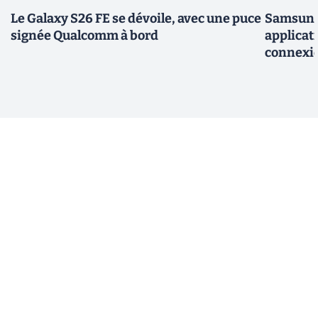
Le Galaxy S26 FE se dévoile, avec une puce
Samsung 
signée Qualcomm à bord
applicati
connexio