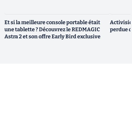
Et si la meilleure console portable était
Activisi
une tablette ? Découvrez le REDMAGIC
perdue d
Astra 2 et son offre Early Bird exclusive