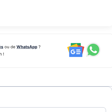
és
ou de
WhatsApp
?
h !