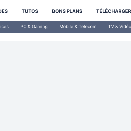
DES
TUTOS
BONS PLANS
TÉLÉCHARGE
vices
PC & Gaming
Mobile & Telecom
TV & Vidé