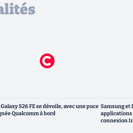
lités
 Galaxy S26 FE se dévoile, avec une puce
Samsung et L
gnée Qualcomm à bord
applications 
connexion In