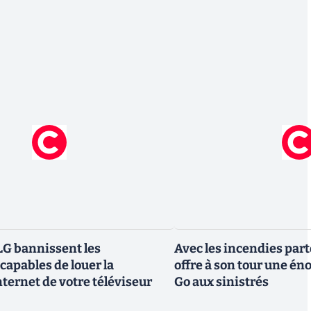
G bannissent les
Avec les incendies part
capables de louer la
offre à son tour une é
ternet de votre téléviseur
Go aux sinistrés