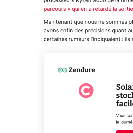
processeurs Ryzen 9000 de la firm
parcours » qui en a retardé la sortie
Maintenant que nous ne sommes plus
avons enfin des précisions quant a
certaines rumeurs l'indiquaient : ils
Zendure
Sola
stoc
faci
Vous con
la journ