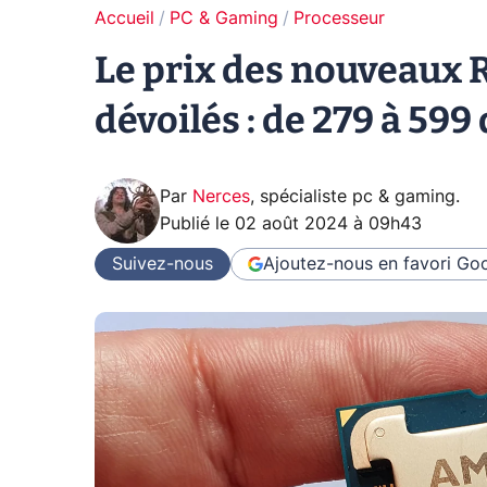
Accueil
PC & Gaming
Processeur
Le prix des nouveaux 
dévoilés : de 279 à 599 
Par
Nerces
,
spécialiste pc & gaming
.
Publié le
02 août 2024 à 09h43
Suivez-nous
Ajoutez-nous en favori
Goo