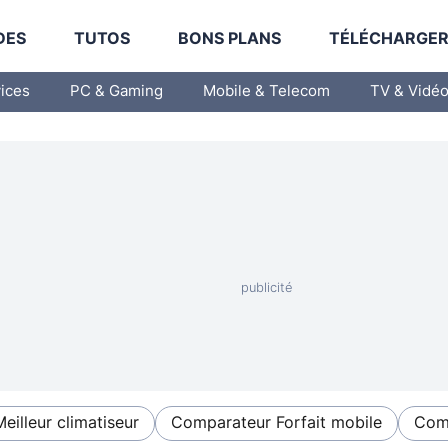
DES
TUTOS
BONS PLANS
TÉLÉCHARGE
vices
PC & Gaming
Mobile & Telecom
TV & Vidé
Meilleur climatiseur
Comparateur Forfait mobile
Comp