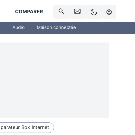
R
COMPARER
o
Audio
Maison connectée
arateur Box Internet