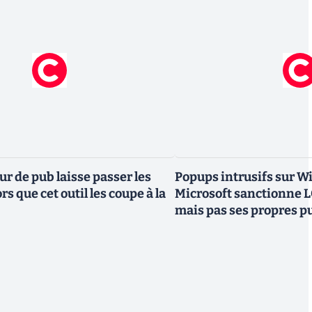
r de pub laisse passer les
Popups intrusifs sur Wi
rs que cet outil les coupe à la
Microsoft sanctionne 
mais pas ses propres p