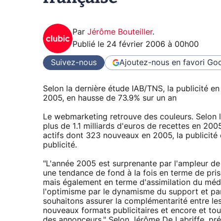
Par
Jérôme Bouteiller
.
Publié le
24 février 2006 à 00h00
Suivez-nous
Ajoutez-nous en favori
Goo
Selon la dernière étude IAB/TNS, la publicité en 
2005, en hausse de 73.9% sur un an
Le webmarketing retrouve des couleurs. Selon la
plus de 1.1 milliards d'euros de recettes en 2
actifs dont 323 nouveaux en 2005, la publicité
publicité.
"L'année 2005 est surprenante par l'ampleur de 
une tendance de fond à la fois en terme de pris
mais également en terme d'assimilation du médi
l'optimisme par le dynamisme du support et par 
souhaitons assurer la complémentarité entre les
nouveaux formats publicitaires et encore et tou
des annonceurs." Selon Jérôme De Labriffe, prés