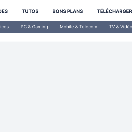
DES
TUTOS
BONS PLANS
TÉLÉCHARGE
vices
PC & Gaming
Mobile & Telecom
TV & Vidé