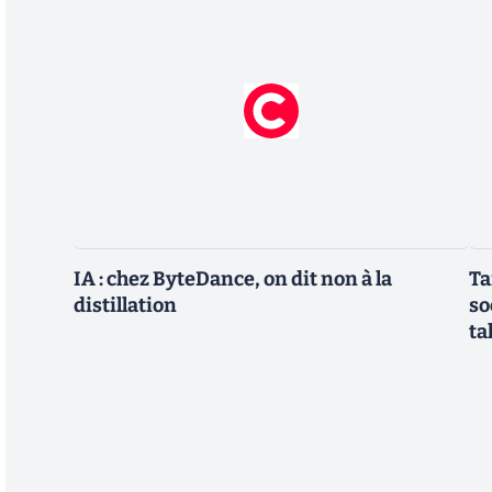
IA : chez ByteDance, on dit non à la
Ta
distillation
so
ta