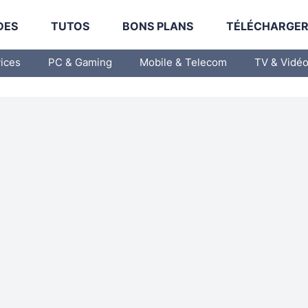
DES
TUTOS
BONS PLANS
TÉLÉCHARGE
vices
PC & Gaming
Mobile & Telecom
TV & Vidé