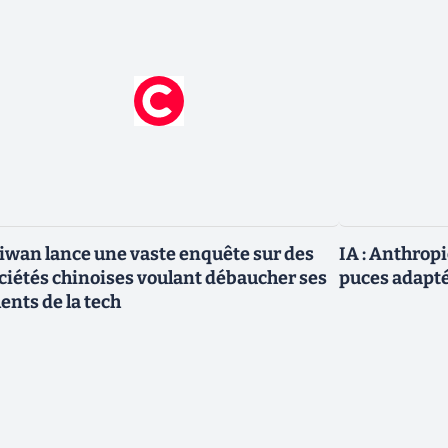
iwan lance une vaste enquête sur des
IA : Anthrop
ciétés chinoises voulant débaucher ses
puces adapté
lents de la tech