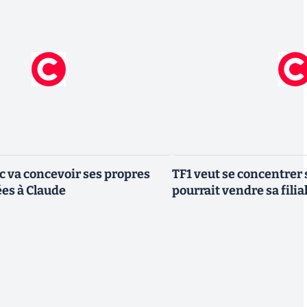
ic va concevoir ses propres
TF1 veut se concentrer 
es à Claude
pourrait vendre sa fili