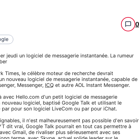
gle
er jeudi un logiciel de messagerie instantanée. La rumeur
ber
k Times, le célèbre moteur de recherche devrait
i un nouveau logiciel de messagerie instantanée, capable de
ssenger, Messenger,
ICQ
et autre AOL Instant Messenger.
à avec Hello.com d'un petit logiciel de messagerie
nouveau logiciel, baptisé Google Talk et utilisant le
 par pour son logiciel LiveCom ou par pour iChat.
ignables, il n'est malheureusement pas possible d'en savoir
YT dit vrai, Google Talk pourrait en tout cas permettre à
vec Gmail, de rivaliser plus sérieusement avec ses
 long terme, avec
Skype
, actuel solide leader sur le