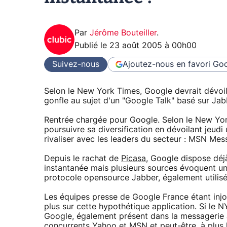
Par
Jérôme Bouteiller
.
Publié le
23 août 2005 à 00h00
Suivez-nous
Ajoutez-nous en favori
Goo
Selon le New York Times, Google devrait dévoil
gonfle au sujet d'un "Google Talk" basé sur Jab
Rentrée chargée pour Google. Selon le New Yor
poursuivre sa diversification en dévoilant jeud
rivaliser avec les leaders du secteur : MSN Me
Depuis le rachat de
Picasa
, Google dispose déj
instantanée mais plusieurs sources évoquent un 
protocole opensource Jabber, également utilisé
Les équipes presse de Google France étant injo
plus sur cette hypothétique application. Si le N
Google, également présent dans la messagerie a
concurrents Yahoo et MSN et peut-être, à plus