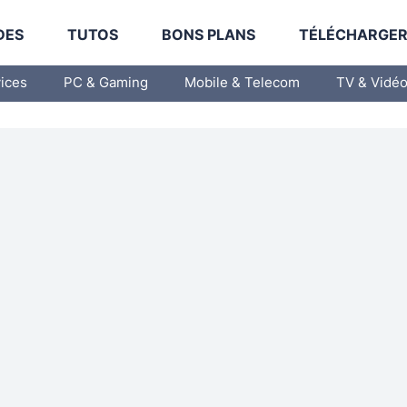
DES
TUTOS
BONS PLANS
TÉLÉCHARGE
vices
PC & Gaming
Mobile & Telecom
TV & Vidé