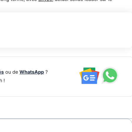
és
ou de
WhatsApp
?
h !