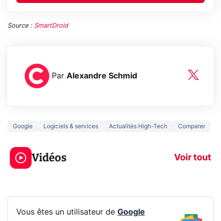
Source :
SmartDroid
Par
Alexandre Schmid
Google
Logiciels & services
Actualités High-Tech
Comparer
5 générations de
Ce que vous n
jeux dans la
savez sur la
Vidéos
prochaine Xbox !
navigation pri
Voir tout
Vous êtes un utilisateur de
Google