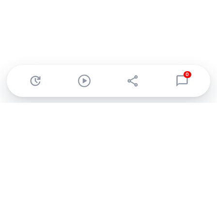
0
Abonnez-vous à notre newsletter !
Recevez un résumé quotidien de l'actu technologique.
S'inscrire
En cliquant sur s'inscrire, j’accepte de recevoir par email des
informations, actualités et offres commerciales de Clubic.