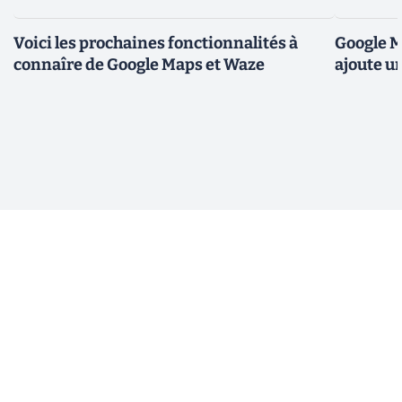
Voici les prochaines fonctionnalités à
Google M
connaîre de Google Maps et Waze
ajoute u