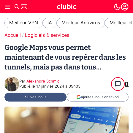
Meilleur VPN
IA
Meilleur Antivirus
Meilleur c
Accueil
Logiciels & services
Google Maps vous permet
maintenant de vous repérer dans les
tunnels, mais pas dans tous...
Par
Alexandre Schmid
0
Publié le
17 janvier 2024 à 09h03
Suivez-nous
Ajoutez-nous en favori