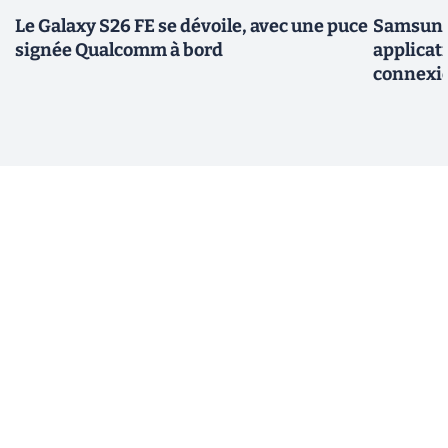
Le Galaxy S26 FE se dévoile, avec une puce
Samsung 
signée Qualcomm à bord
applicati
connexio