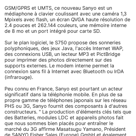
GSM/GPRS et UMTS, ce nouveau Sanyo est un
médiaphone à clavier coulissant avec une caméra 1,3
Mpixels avec flash, un écran QVGA haute résolution de
2.4 pouces et 262.144 couleurs, une mémoire interne
de 8 mo et un port intégré pour carte SD.
Sur le plan logiciel, le S750 propose des sonneries
polyphoniques, des jeux Java, l'accès Internet WAP,
des connexions USB, un lecteur MP3 et PictBridge
pour imprimer des photos directement sur des
supports externes. Le modem interne permet la
connexion sans fil à Internet avec Bluetooth ou IrDA
(infrarouge).
Peu connu en France, Sanyo est pourtant un acteur
significatif dans la téléphonie mobile. En plus de sa
propre gamme de téléphones japonais sur les réseau
PHS ou 3G, Sanyo fournit des composants à d'autres
constructeurs. " La production d'éléments clés tels que
des Batteries, modules LDC et appareils photos fait
que nous sommes bien placés pour entraîner le
marché du 3G affirme Masatsugu Yamano, Président
de SANYO Fisher Sales (Europe) GmbH et également