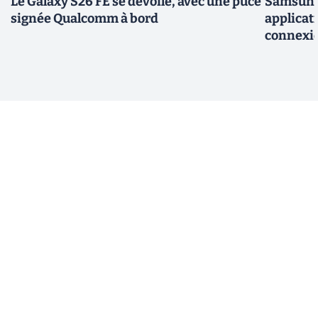
Le Galaxy S26 FE se dévoile, avec une puce
Samsung 
signée Qualcomm à bord
applicati
connexio