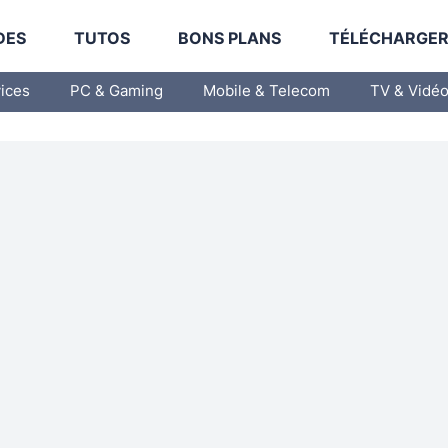
DES
TUTOS
BONS PLANS
TÉLÉCHARGE
vices
PC & Gaming
Mobile & Telecom
TV & Vidé