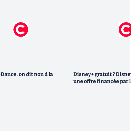
eDance, on dit non à la
Disney+ gratuit ? Disn
une offre financée par l