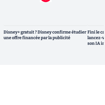
Disney+ gratuit ? Disney confirme étudier
Fini le c
une offre financée par la publicité
lancez-vo
son IA i