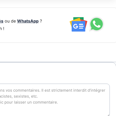
és
ou de
WhatsApp
?
h !