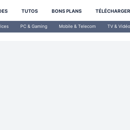
DES
TUTOS
BONS PLANS
TÉLÉCHARGE
vices
PC & Gaming
Mobile & Telecom
TV & Vidé