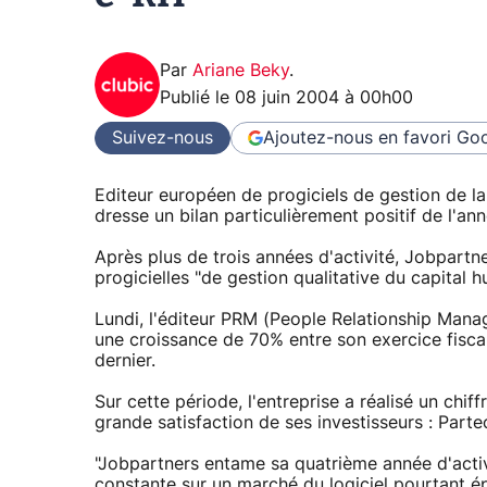
Par
Ariane Beky
.
Publié le
08 juin 2004 à 00h00
Suivez-nous
Ajoutez-nous en favori
Goo
Editeur européen de progiciels de gestion de l
dresse un bilan particulièrement positif de l'a
Après plus de trois années d'activité, Jobpart
progicielles "de gestion qualitative du capital 
Lundi, l'éditeur PRM (People Relationship Mana
une croissance de 70% entre son exercice fisc
dernier.
Sur cette période, l'entreprise a réalisé un chi
grande satisfaction de ses investisseurs : Partec
"Jobpartners entame sa quatrième année d'activit
constante sur un marché du logiciel pourtant épr