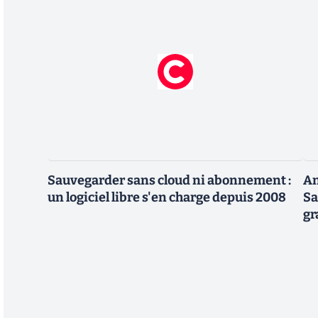
Sauvegarder sans cloud ni abonnement :
An
un logiciel libre s'en charge depuis 2008
Sa
gr