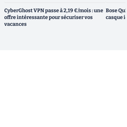
CyberGhost VPN passe à 2,19 €/mois : une
Bose Qui
offre intéressante pour sécuriser vos
casque i
vacances