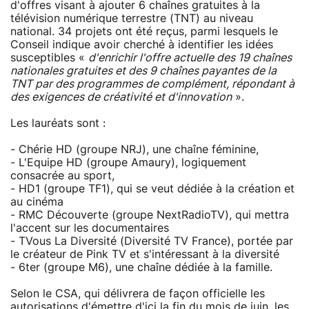
d'offres visant à ajouter 6 chaînes gratuites à la
télévision numérique terrestre (TNT) au niveau
national. 34 projets ont été reçus, parmi lesquels le
Conseil indique avoir cherché à identifier les idées
susceptibles «
d'enrichir l'offre actuelle des 19 chaînes
nationales gratuites et des 9 chaînes payantes de la
TNT par des programmes de complément, répondant à
des exigences de créativité et d'innovation
».
Les lauréats sont :
- Chérie HD (groupe NRJ), une chaîne féminine,
-­ L'Equipe HD (groupe Amaury), logiquement
consacrée au sport,
-­ HD1 (groupe TF1), qui se veut dédiée à la création et
au cinéma
-­ RMC Découverte (groupe NextRadioTV), qui mettra
l'accent sur les documentaires
- TVous La Diversité (Diversité TV France), portée par
le créateur de Pink TV et s'intéressant à la diversité
- 6ter (groupe M6), une chaîne dédiée à la famille.
Selon le CSA, qui délivrera de façon officielle les
autorisations d'émettre d'ici la fin du mois de juin, les