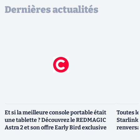
Dernières actualités
Et si la meilleure console portable était
Toutes l
une tablette ? Découvrez le REDMAGIC
Starlink 
Astra 2 et son offre Early Bird exclusive
renversa