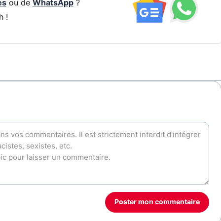
és
ou de
WhatsApp
?
h !
Poster mon commentaire