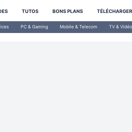
DES
TUTOS
BONS PLANS
TÉLÉCHARGE
vices
PC & Gaming
Mobile & Telecom
TV & Vidé