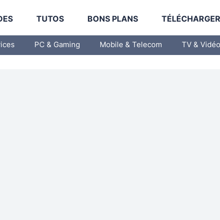
DES
TUTOS
BONS PLANS
TÉLÉCHARGE
vices
PC & Gaming
Mobile & Telecom
TV & Vidé