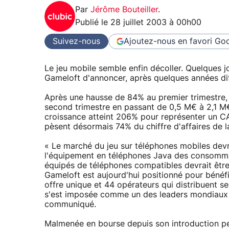
Par
Jérôme Bouteiller
.
Publié le
28 juillet 2003 à 00h00
Suivez-nous
Ajoutez-nous en favori
Goo
Le jeu mobile semble enfin décoller. Quelques jo
Gameloft d'annoncer, après quelques années diff
Après une hausse de 84% au premier trimestre
second trimestre en passant de 0,5 M€ à 2,1 M€ 
croissance atteint 206% pour représenter un CA 
pèsent désormais 74% du chiffre d'affaires de l
« Le marché du jeu sur téléphones mobiles dev
l'équipement en téléphones Java des consomm
équipés de téléphones compatibles devrait être m
Gameloft est aujourd'hui positionné pour bénéf
offre unique et 44 opérateurs qui distribuent s
s'est imposée comme un des leaders mondiaux d
communiqué.
Malmenée en bourse depuis son introduction pen