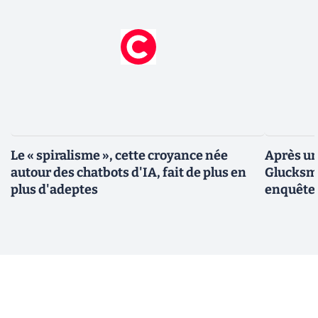
Le « spiralisme », cette croyance née
Après un
autour des chatbots d'IA, fait de plus en
Glucksma
plus d'adeptes
enquête