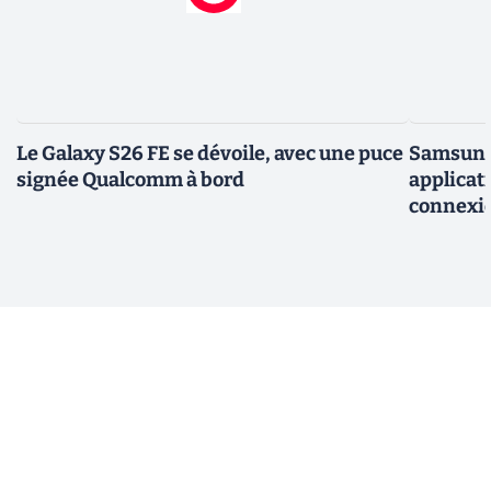
Le Galaxy S26 FE se dévoile, avec une puce
Samsung 
signée Qualcomm à bord
applicati
connexio