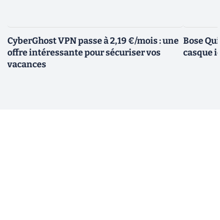
CyberGhost VPN passe à 2,19 €/mois : une
Bose Qui
offre intéressante pour sécuriser vos
casque i
vacances