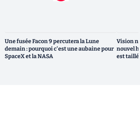
Une fusée Facon 9 percutera la Lune
Vision n
demain : pourquoi c'est une aubaine pour
nouvel h
SpaceX et la NASA
est taill