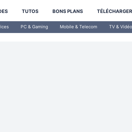
DES
TUTOS
BONS PLANS
TÉLÉCHARGE
vices
PC & Gaming
Mobile & Telecom
TV & Vidé