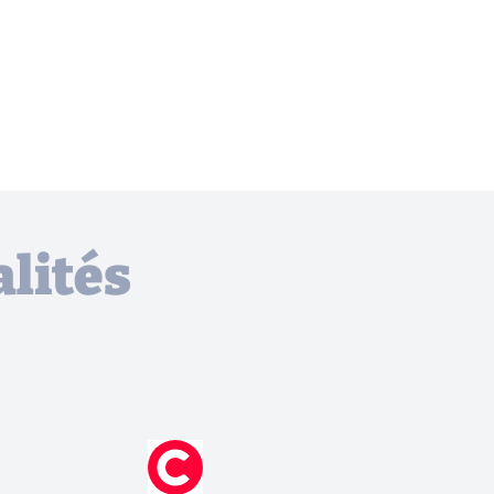
lités