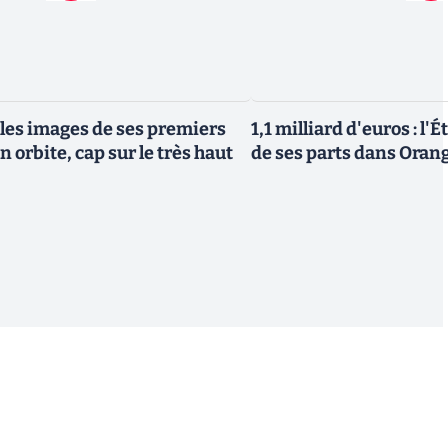
 les images de ses premiers
1,1 milliard d'euros : l'
n orbite, cap sur le très haut
de ses parts dans Oran