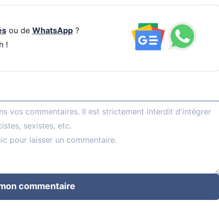
és
ou de
WhatsApp
?
h !
 mon commentaire