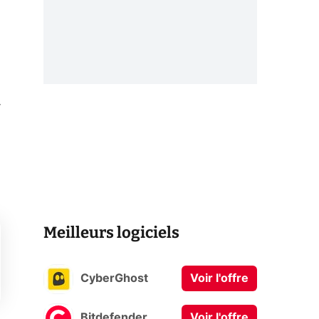
r
Meilleurs logiciels
CyberGhost
Voir l'offre
Bitdefender
Voir l'offre