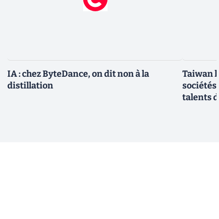
IA : chez ByteDance, on dit non à la
Taiwan l
distillation
sociétés
talents d