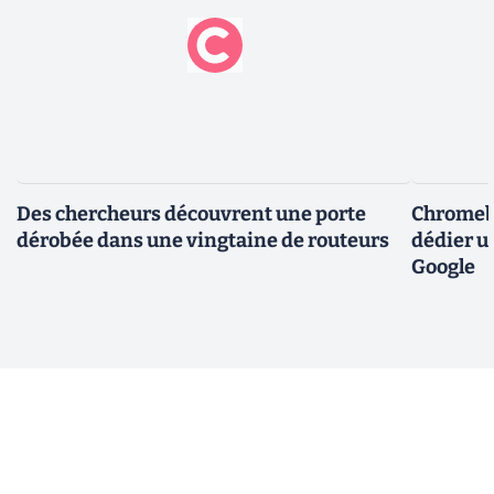
Des chercheurs découvrent une porte
Chromebo
dérobée dans une vingtaine de routeurs
dédier u
Google