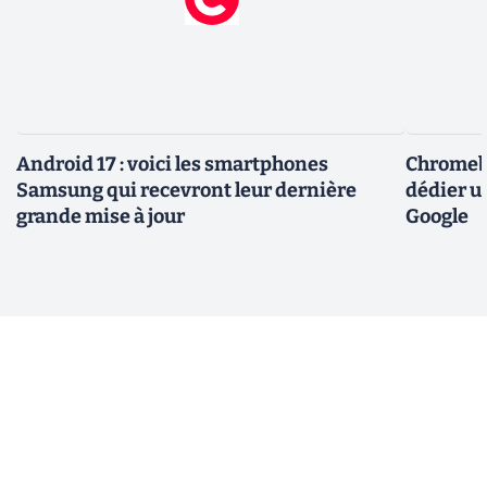
Android 17 : voici les smartphones
Chromebo
Samsung qui recevront leur dernière
dédier u
grande mise à jour
Google