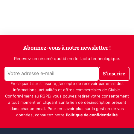
Abonnez-vous à notre newsletter !
Recevez un résumé quotidien de l'actu technologique.
S'inscrire
En cliquant sur s'inscrire, j’accepte de recevoir par email des
informations, actualités et offres commerciales de Clubic.
Conformément au RGPD, vous pouvez retirer votre consentement
à tout moment en cliquant sur le lien de désinscription présent
dans chaque email. Pour en savoir plus sur la gestion de vos
données, consultez notre
Politique de confidentialité