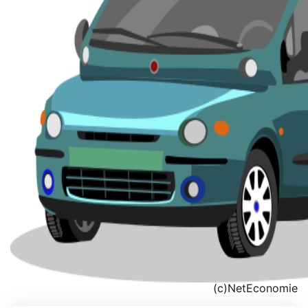
(c)NetEconomie