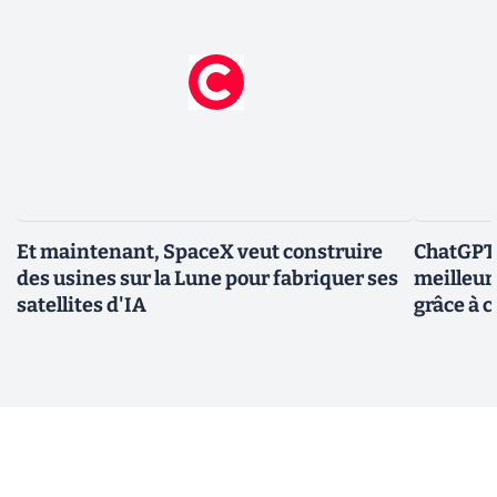
Et maintenant, SpaceX veut construire
ChatGPT-
des usines sur la Lune pour fabriquer ses
meilleur
satellites d'IA
grâce à c